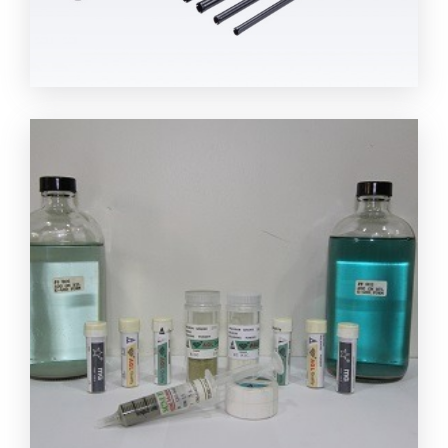
กระบอกเจาะคอร์ริ่ง คอนกรีต