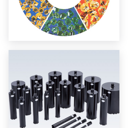
จำหน่ายผงเพชร ผงขัดเงา